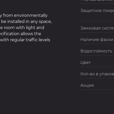
Защитное покр
ly from environmentally
 be installed in any space,
the room with light and
Замковая сист
cification allows the
Наличие фаски
ith regular traffic levels
Водостойкость
Цвет
Кол-во в упаков
Акция