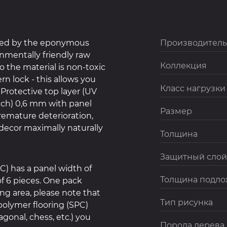
uced by the eponymous
Производитель
onmentally friendly raw
Коллекция
so the material is non-toxic
n lock - this allows you
Класс нагрузки
 Protective top layer (UV
atch) 0,6 mm with panel
Размер
remature deterioration,
 decor maximally naturally
Толщина
Защитный слой
C) has a panel width of
Толщина подло
f 6 pieces. One pack
ing area, please note that
Тип рисунка
polymer flooring (SPC)
agonal, chess, etc.) you
Порода дерева