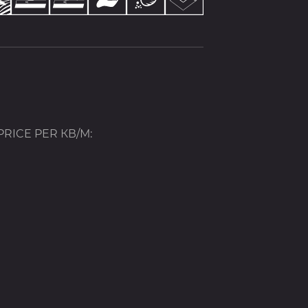
PRICE
PER КВ/М
: