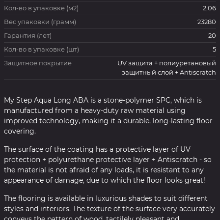
Кол-во в упаковке (м2)
2,06
Вес упаковки (грамм)
23280
Гарантия (лет)
20
Кол-во в упаковке (шт)
5
Защитное покрытие
UV защита + полиуретановый
защитный слой + Antiscratch
My Step Aqua Long ABA is a stone-polymer SPC, which is
manufactured from a heavy-duty raw material using
improved technology, making it a durable, long-lasting floor
covering.
The surface of the coating has a protective layer of UV
protection + polyurethane protective layer + Antiscratch - so
the material is not afraid of any loads, it is resistant to any
appearance of damage, due to which the floor looks great!
The flooring is available in luxurious shades to suit different
styles and interiors. The texture of the surface very accurately
conveys the pattern of wood, tactilely pleasant and