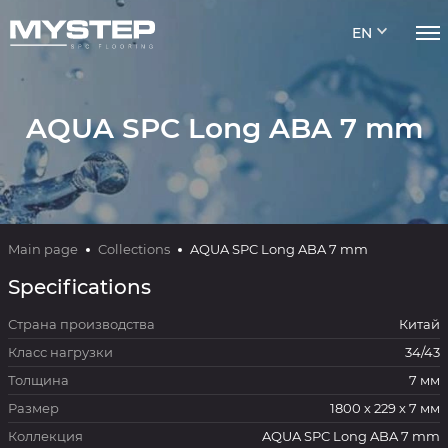
EN
AQUA SPC Long ABA 7 mm
Main page
Collections
AQUA SPC Long ABA 7 mm
Specifications
Страна производства
Китай
Класс нагрузки
34/43
Толщина
7 мм
Размер
1800 х 229 х 7 мм
Коллекция
AQUA SPC Long ABA 7 mm